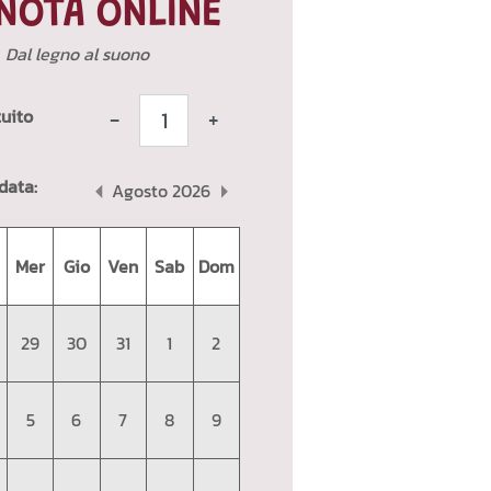
NOTA ONLINE
Dal legno al suono
tuito
-
+
data:
Agosto 2026
Mer
Gio
Ven
Sab
Dom
29
30
31
1
2
5
6
7
8
9