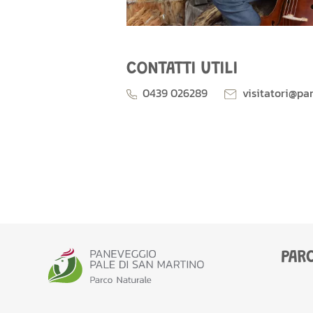
CONTATTI UTILI
0439 026289
visitatori@pa
PAR