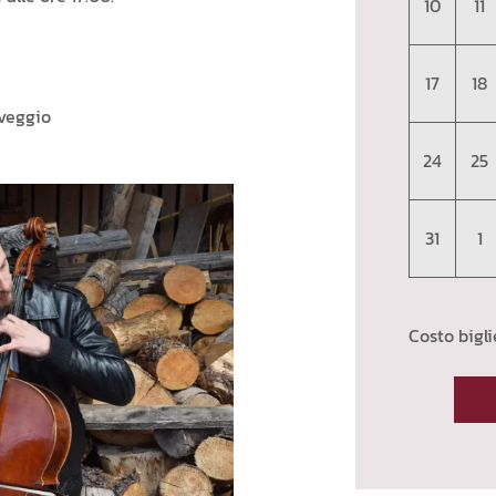
10
11
17
18
eveggio
24
25
31
1
Costo bigli