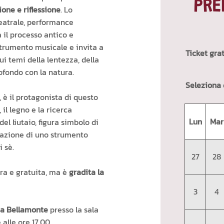
PRE
one e riflessione
. Lo
eatrale, performance
 il processo antico e
strumento musicale e invita a
Ticket gra
ui temi della lentezza, della
ofondo con la natura.
Seleziona 
, è il protagonista di questo
 il legno e la ricerca
Lun
Mar
del liutaio, figura simbolo di
eazione di uno strumento
 sè.
27
28
era e gratuita, ma è
gradita la
3
4
à a Bellamonte
presso la sala
 alle ore 17.00.