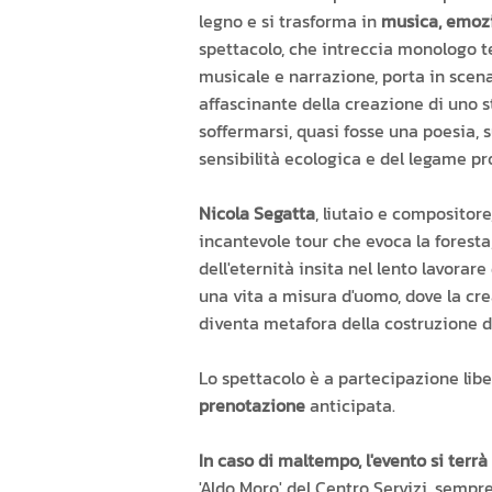
legno e si trasforma in
musica, emozi
spettacolo, che intreccia monologo t
musicale e narrazione, porta in scena
affascinante della creazione di uno 
soffermarsi, quasi fosse una poesia, s
sensibilità ecologica e del legame pr
Nicola Segatta
, liutaio e compositore
incantevole tour che evoca la foresta,
dell'eternità insita nel lento lavorare 
una vita a misura d'uomo, dove la cr
diventa metafora della costruzione di
Lo spettacolo è a partecipazione lib
prenotazione
anticipata.
In caso di maltempo, l'evento si terr
'Aldo Moro' del Centro Servizi, sempre